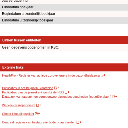
Jaarvergadering
Einddatum boekjaar
Begindatum uitzonderlijk boekjaar
Einddatum uitzonderlijk boekjaar
Linken tussen entiteiten
Geen gegevens opgenomen in KBO.
Externe links
HealthPro - Register van actieve zorgverleners in de gezondheidszorg
Publicaties in het Belgisch Staatsblad
Publicaties van de jaarrekeningen bij de NBB
Databank van statuten en vertegenwoordigingsbevoegdheden (notariële akten)
Werkgeversrepertorium
Check inhoudingsplicht
Centraal register van bestuursverboden - aanmelden