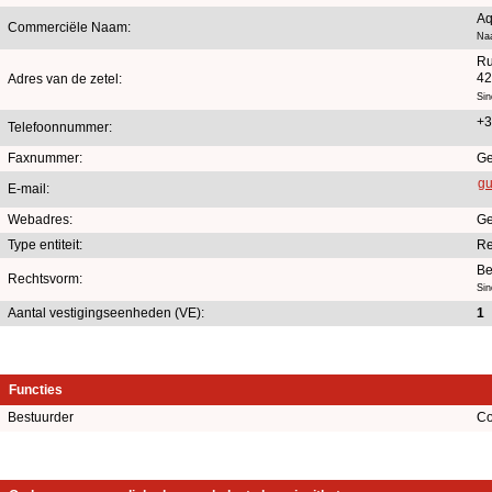
Aq
Commerciële Naam:
Naa
Ru
42
Adres van de zetel:
Sin
+3
Telefoonnummer:
Faxnummer:
Ge
gu
E-mail:
Webadres:
Ge
Type entiteit:
Re
Be
Rechtsvorm:
Sin
Aantal vestigingseenheden (VE):
1
Functies
Bestuurder
Co