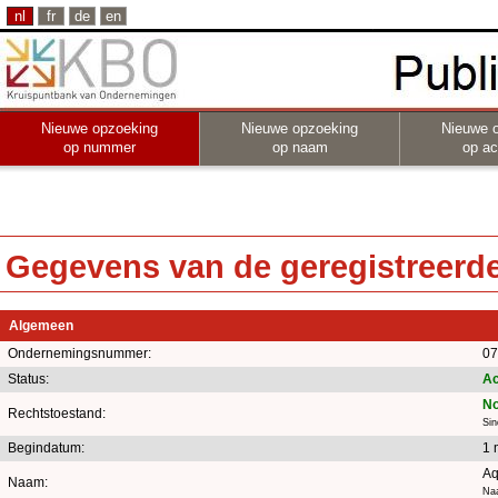
nl
fr
de
en
Nieuwe opzoeking
Nieuwe opzoeking
Nieuwe 
op nummer
op naam
op act
Gegevens van de geregistreerde 
Algemeen
Ondernemingsnummer:
07
Status:
Ac
No
Rechtstoestand:
Sin
Begindatum:
1 
Aq
Naam:
Naa