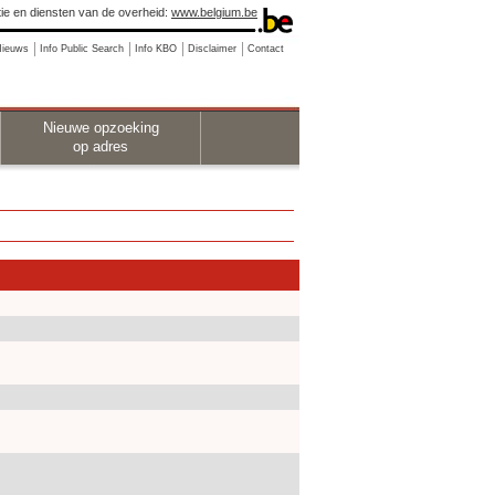
ie en diensten van de overheid:
www.belgium.be
Nieuws
Info Public Search
Info KBO
Disclaimer
Contact
Nieuwe opzoeking
op adres