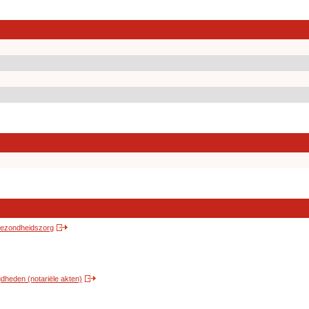
 gezondheidszorg
heden (notariële akten)