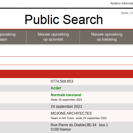
Andere informat
Home
pzoeking
Nieuwe opzoeking
Nieuwe opzoeking
naam
op activiteit
op toelating
0774.568.853
Actief
Normale toestand
Sinds 24 september 2021
24 september 2021
MOJONE ARCHITECTES
Naam in het Frans, sinds 24 september 2021
Rue Pierre du Diable(JB) 34 bus 1
5100 Namur