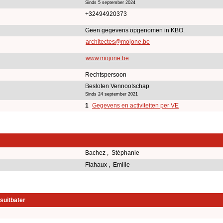
Sinds 5 september 2024
+32494920373
Geen gegevens opgenomen in KBO.
architectes@mojone.be
www.mojone.be
Rechtspersoon
Besloten Vennootschap
Sinds 24 september 2021
1
Gegevens en activiteiten per VE
Bachez , Stéphanie
Flahaux , Emilie
suitbater