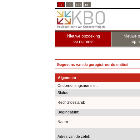
nl
fr
de
en
Nieuwe opzoeking
Nieuwe o
op nummer
op 
Gegevens van de geregistreerde entiteit
Algemeen
Ondernemingsnummer:
Status:
Rechtstoestand:
Begindatum:
Naam:
Adres van de zetel: