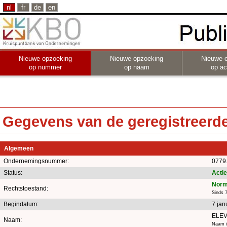
nl
fr
de
en
Nieuwe opzoeking
Nieuwe opzoeking
Nieuwe 
op nummer
op naam
op act
Gegevens van de geregistreerde 
Algemeen
Ondernemingsnummer:
0779
Status:
Actie
Norm
Rechtstoestand:
Sinds 7
Begindatum:
7 jan
ELEV
Naam:
Naam in