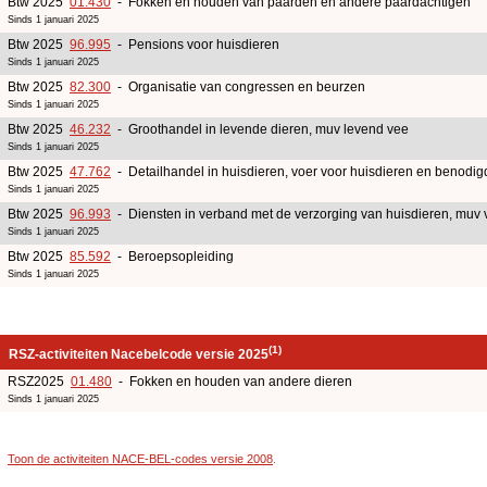
Btw 2025
01.430
- Fokken en houden van paarden en andere paardachtigen
Sinds 1 januari 2025
Btw 2025
96.995
- Pensions voor huisdieren
Sinds 1 januari 2025
Btw 2025
82.300
- Organisatie van congressen en beurzen
Sinds 1 januari 2025
Btw 2025
46.232
- Groothandel in levende dieren, muv levend vee
Sinds 1 januari 2025
Btw 2025
47.762
- Detailhandel in huisdieren, voer voor huisdieren en benodi
Sinds 1 januari 2025
Btw 2025
96.993
- Diensten in verband met de verzorging van huisdieren, muv v
Sinds 1 januari 2025
Btw 2025
85.592
- Beroepsopleiding
Sinds 1 januari 2025
(1)
RSZ-activiteiten Nacebelcode versie 2025
RSZ2025
01.480
- Fokken en houden van andere dieren
Sinds 1 januari 2025
Toon de activiteiten NACE-BEL-codes versie 2008
.