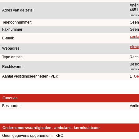
Xhén
4651
Adres van de zetel:
Sinds 7
Telefoonnummer:
Geen
Faxnummer:
Geen
cont
E-mail:
elev
Webadres:
Type entiteit:
Rech
Besl
Rechtsvorm:
Sinds 7
Aantal vestigingseenheden (VE):
1
Ge
Functies
Bestuurder
Verl
Ondernemersvaardigheden - ambulant - kermisuitbater
Geen gegevens opgenomen in KBO.