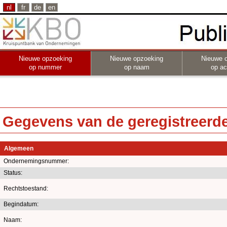
nl
fr
de
en
Nieuwe opzoeking
Nieuwe opzoeking
Nieuwe 
op nummer
op naam
op act
Gegevens van de geregistreerde 
Algemeen
Ondernemingsnummer:
Status:
Rechtstoestand:
Begindatum:
Naam: