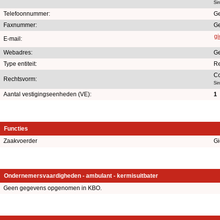
Si
Telefoonnummer:
Ge
Faxnummer:
Ge
gi
E-mail:
Webadres:
Ge
Type entiteit:
Re
Co
Rechtsvorm:
Si
Aantal vestigingseenheden (VE):
1
Functies
Zaakvoerder
Gi
Ondernemersvaardigheden - ambulant - kermisuitbater
Geen gegevens opgenomen in KBO.