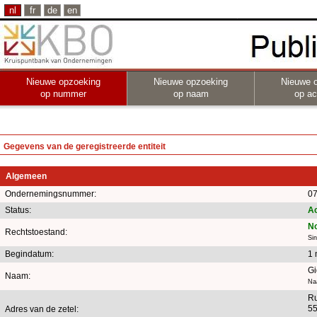
nl
fr
de
en
Nieuwe opzoeking
Nieuwe opzoeking
Nieuwe 
op nummer
op naam
op act
Gegevens van de geregistreerde entiteit
Algemeen
Ondernemingsnummer:
07
Status:
Ac
No
Rechtstoestand:
Si
Begindatum:
1 
Gi
Naam:
Na
Ru
55
Adres van de zetel: