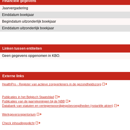
Financiële gegevens
Jaarvergadering
Einddatum boekjaar
Begindatum uitzonderlijk boekjaar
Einddatum uitzonderlijk boekjaar
Linken tussen entiteiten
Geen gegevens opgenomen in KBO.
Externe links
HealthPro - Register van actieve zorgverleners in de gezondheidszorg
Publicaties in het Belgisch Staatsblad
Publicaties van de jaarrekeningen bij de NBB
Databank van statuten en vertegenwoordigingsbevoegdheden (notariële akten)
Werkgeversrepertorium
Check inhoudingsplicht