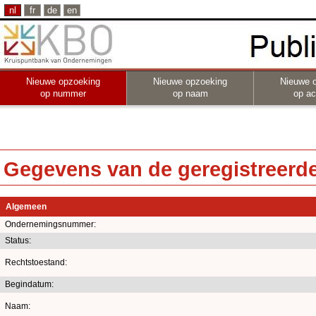
nl
fr
de
en
Nieuwe opzoeking
Nieuwe opzoeking
Nieuwe 
op nummer
op naam
op act
Gegevens van de geregistreerde 
Algemeen
Ondernemingsnummer:
Status:
Rechtstoestand:
Begindatum:
Naam: