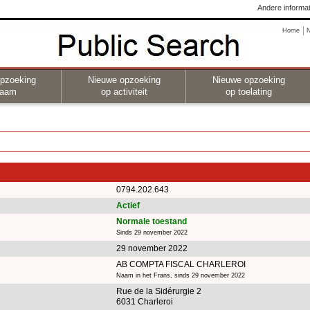
Andere informat
Home
pzoeking
Nieuwe opzoeking
Nieuwe opzoeking
naam
op activiteit
op toelating
0794.202.643
Actief
Normale toestand
Sinds 29 november 2022
29 november 2022
AB COMPTA FISCAL CHARLEROI
Naam in het Frans, sinds 29 november 2022
Rue de la Sidérurgie 2
6031 Charleroi