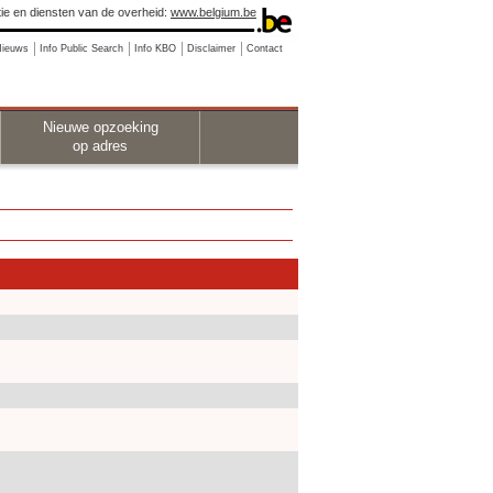
ie en diensten van de overheid:
www.belgium.be
Nieuws
Info Public Search
Info KBO
Disclaimer
Contact
Nieuwe opzoeking
op adres