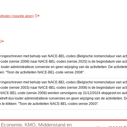
heden (notariële akten)
BO ingeschreven met behulp van NACE-BEL-codes (Belgische nomenclatuur van activ
code (versie 2008) naar NACE-BEL-codes (versie 2025) is de begindatum van activ
 louter administratieve conversie en geen wijziging van de activiteiten. De activi
kken: "Toon de activiteiten NACE-BEL-code versie 2008".
BO ingeschreven met behulp van NACE-BEL-codes (Belgische nomenclatuur van activ
code (versie 2003) naar NACE-BEL-codes (versie 2008) is de begindatum van activ
en NACE-BEL-code (versie 2008) werden vervolgens op 31/12/2024 stopgezet en a
treft dus louter administratieve conversies en geen wijziging van de activiteiten. 
 te klikken: "Toon de activiteiten NACE-BEL-codes versie 2003".
Economie, KMO, Middenstand en