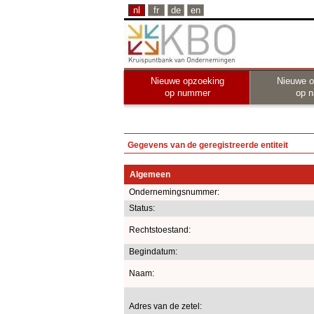
nl
fr
de
en
Nieuwe opzoeking
Nieuwe o
op nummer
op 
Gegevens van de geregistreerde entiteit
Algemeen
Ondernemingsnummer:
Status:
Rechtstoestand:
Begindatum:
Naam:
Adres van de zetel: