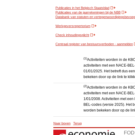
Publicaties in het Belgisch Staatsblad
Publicaties van de jaarrekeningen bij de NBB
Databank van statuten en vertegenwoordigingsbevoegd
Werkgeversrepertorium
Check inhoudingsplicht
Centraal register van bestuursverboden - aanmelden
(1)
Activiteiten worden in de K
activiteiten met een NACE-BEL-
01/01/2025. Het betreft dus een
bekeken door op de link te kli
(2)
Activiteiten worden in de K
activiteiten met een NACE-BEL-
1/01/2008. Activiteiten met e
BEL-codes (versie 2025). Het be
worden bekeken door op de link
Naar boven
Terug
FOD 