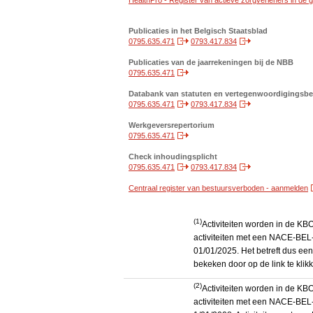
HealthPro - Register van actieve zorgverleners in de
Publicaties in het Belgisch Staatsblad
0795.635.471
0793.417.834
Publicaties van de jaarrekeningen bij de NBB
0795.635.471
Databank van statuten en vertegenwoordigingsbe
0795.635.471
0793.417.834
Werkgeversrepertorium
0795.635.471
Check inhoudingsplicht
0795.635.471
0793.417.834
Centraal register van bestuursverboden - aanmelden
(1)
Activiteiten worden in de K
activiteiten met een NACE-BEL-
01/01/2025. Het betreft dus een
bekeken door op de link te kli
(2)
Activiteiten worden in de K
activiteiten met een NACE-BEL-