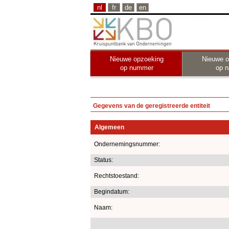
nl
fr
de
en
Nieuwe opzoeking
Nieuwe o
op nummer
op 
Gegevens van de geregistreerde entiteit
Algemeen
Ondernemingsnummer:
Status:
Rechtstoestand:
Begindatum:
Naam: