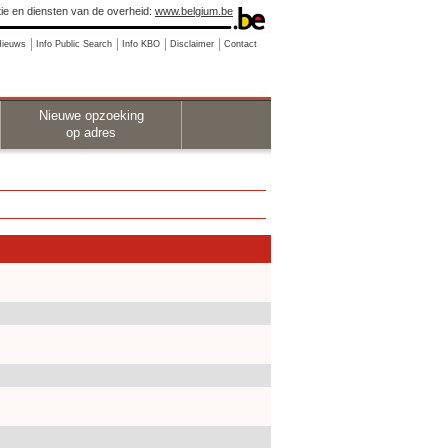
ie en diensten van de overheid:
www.belgium.be
Nieuws
Info Public Search
Info KBO
Disclaimer
Contact
Nieuwe opzoeking
op adres