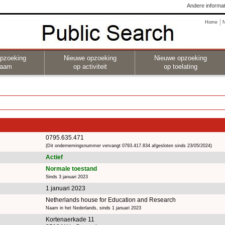
Andere informat
Home
pzoeking
Nieuwe opzoeking
Nieuwe opzoeking
naam
op activiteit
op toelating
0795.635.471
(Dit ondernemingsnummer vervangt 0793.417.834 afgesloten sinds 23/05/2024)
Actief
Normale toestand
Sinds 3 januari 2023
1 januari 2023
Netherlands house for Education and Research
Naam in het Nederlands, sinds 1 januari 2023
Kortenaerkade 11