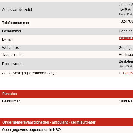
Chaussé
4540 A
Adres van de zetel:
Sinds 22 d
+32476
Telefoonnummer:
Faxnummer:
Geen ge
eleinam
E-mail:
Webadres:
Geen ge
Type entiteit:
Rechtsp
Beslote
Rechtsvorm:
Sinds 22 d
Aantal vestigingseenheden (VE):
1
Gegeve
Functies
Bestuurder
Saint R
Ondernemersvaardigheden - ambulant - kermisuitbater
Geen gegevens opgenomen in KBO.