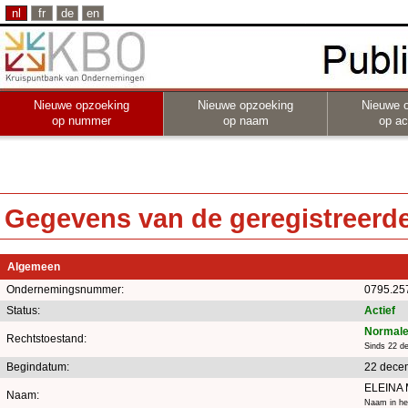
nl
fr
de
en
Nieuwe opzoeking
Nieuwe opzoeking
Nieuwe 
op nummer
op naam
op act
Gegevens van de geregistreerde 
Algemeen
Ondernemingsnummer:
0795.25
Status:
Actief
Normale
Rechtstoestand:
Sinds 22 d
Begindatum:
22 dece
ELEINA
Naam:
Naam in he