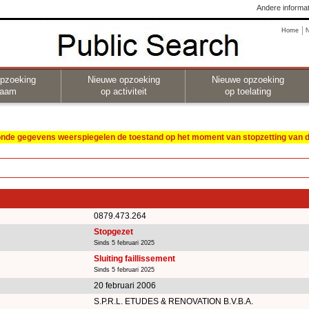
Andere informat
Home
pzoeking
Nieuwe opzoeking
Nieuwe opzoeking
naam
op activiteit
op toelating
oonde gegevens weerspiegelen de toestand op het moment van stopzetting van de
0879.473.264
Stopgezet
Sinds 5 februari 2025
Sluiting faillissement
Sinds 5 februari 2025
20 februari 2006
S.P.R.L. ETUDES & RENOVATION B.V.B.A.