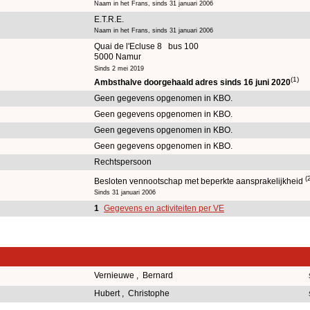
Naam in het Frans, sinds 31 januari 2006
E.T.R.E.
Naam in het Frans, sinds 31 januari 2006
Quai de l'Ecluse 8 bus 100
5000 Namur
Sinds 2 mei 2019
(1)
Ambsthalve doorgehaald adres sinds 16 juni 2020
Geen gegevens opgenomen in KBO.
Geen gegevens opgenomen in KBO.
Geen gegevens opgenomen in KBO.
Geen gegevens opgenomen in KBO.
Rechtspersoon
(
Besloten vennootschap met beperkte aansprakelijkheid
Sinds 31 januari 2006
1
Gegevens en activiteiten per VE
Vernieuwe , Bernard
Hubert , Christophe