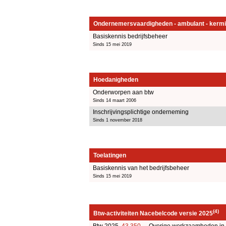
Ondernemersvaardigheden - ambulant - kermi
Basiskennis bedrijfsbeheer
Sinds 15 mei 2019
Hoedanigheden
Onderworpen aan btw
Sinds 14 maart 2006
Inschrijvingsplichtige onderneming
Sinds 1 november 2018
Toelatingen
Basiskennis van het bedrijfsbeheer
Sinds 15 mei 2019
(4)
Btw-activiteiten Nacebelcode versie 2025
Btw 2025
43.350
- Overige werkzaamheden in 