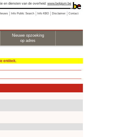
ie en diensten van de overheid:
www.belgium.be
Nieuws
Info Public Search
Info KBO
Disclaimer
Contact
Nieuwe opzoeking
op adres
 entiteit.