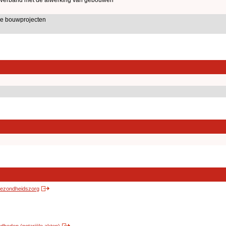
le bouwprojecten
 gezondheidszorg