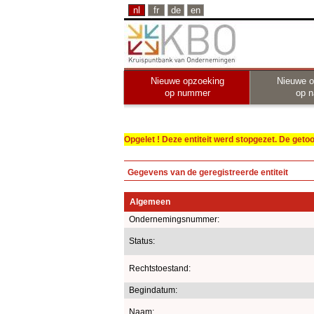
nl
fr
de
en
Nieuwe opzoeking
Nieuwe o
op nummer
op 
Opgelet ! Deze entiteit werd stopgezet. De get
Gegevens van de geregistreerde entiteit
Algemeen
Ondernemingsnummer:
Status:
Rechtstoestand:
Begindatum:
Naam: