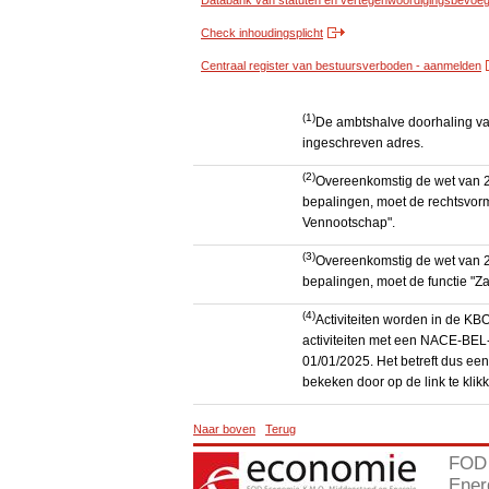
Databank van statuten en vertegenwoordigingsbevoegd
Check inhoudingsplicht
Centraal register van bestuursverboden - aanmelden
(1)
De ambtshalve doorhaling van 
ingeschreven adres.
(2)
Overeenkomstig de wet van 2
bepalingen, moet de rechtsvorm
Vennootschap".
(3)
Overeenkomstig de wet van 2
bepalingen, moet de functie "Za
(4)
Activiteiten worden in de K
activiteiten met een NACE-BEL-
01/01/2025. Het betreft dus een
bekeken door op de link te kli
Naar boven
Terug
FOD 
Ener