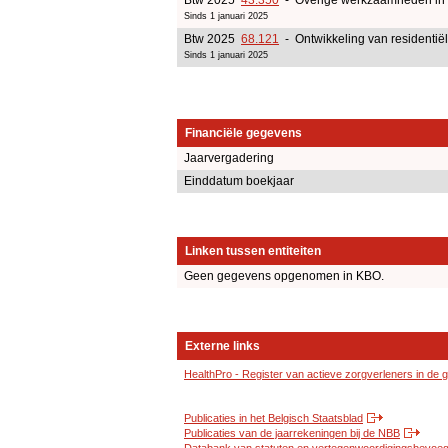
Sinds 1 januari 2025
Btw 2025
68.121
- Ontwikkeling van residentië
Sinds 1 januari 2025
Financiële gegevens
Jaarvergadering
Einddatum boekjaar
Linken tussen entiteiten
Geen gegevens opgenomen in KBO.
Externe links
HealthPro - Register van actieve zorgverleners in de
Publicaties in het Belgisch Staatsblad
Publicaties van de jaarrekeningen bij de NBB