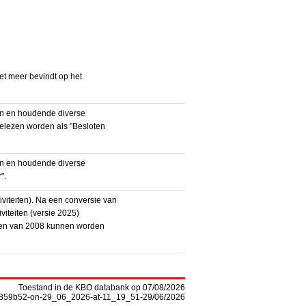
iet meer bevindt op het
en en houdende diverse
gelezen worden als "Besloten
en en houdende diverse
".
iteiten). Na een conversie van
iteiten (versie 2025)
teiten van 2008 kunnen worden
Toestand in de KBO databank op 07/08/2026
-f5859b52-on-29_06_2026-at-11_19_51-29/06/2026