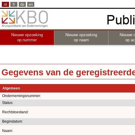
nl
fr
de
en
Nieuwe opzoeking
Nieuwe opzoeking
Nieuwe 
op nummer
op naam
op act
Gegevens van de geregistreerde 
Algemeen
Ondernemingsnummer:
Status:
Rechtstoestand:
Begindatum:
Naam: