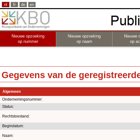
nl
fr
de
en
Nieuwe opzoeking
Nieuwe opzoeking
Nieuwe 
op nummer
op naam
op act
Gegevens van de geregistreerde 
Algemeen
Ondernemingsnummer:
Status:
Rechtstoestand:
Begindatum:
Naam: