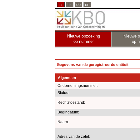
nl
fr
de
en
Nieuwe opzoeking
Nieuwe o
op nummer
op 
Gegevens van de geregistreerde entiteit
Algemeen
Ondernemingsnummer:
Status:
Rechtstoestand:
Begindatum:
Naam:
Adres van de zetel: