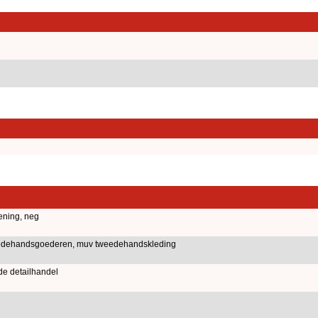
ening, neg
eedehandsgoederen, muv tweedehandskleding
de detailhandel