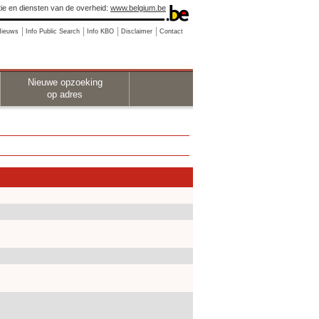
ie en diensten van de overheid:
www.belgium.be
Nieuws
Info Public Search
Info KBO
Disclaimer
Contact
Nieuwe opzoeking
op adres