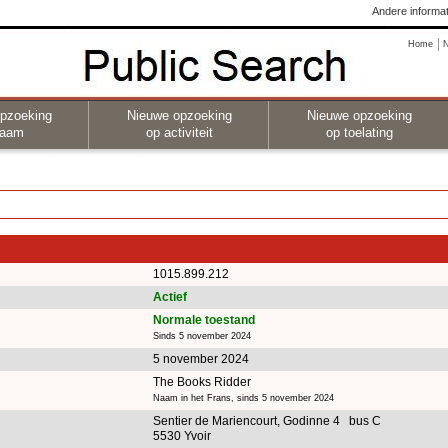
Andere informat
Home
pzoeking
Nieuwe opzoeking
Nieuwe opzoeking
naam
op activiteit
op toelating
1015.899.212
Actief
Normale toestand
Sinds 5 november 2024
5 november 2024
The Books Ridder
Naam in het Frans, sinds 5 november 2024
Sentier de Mariencourt, Godinne 4 bus C
5530 Yvoir