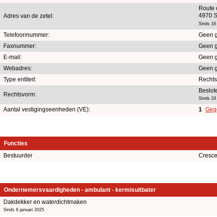
Route 
4970 S
Adres van de zetel:
Sinds 16 
Telefoonnummer:
Geen 
Faxnummer:
Geen 
E-mail:
Geen 
Webadres:
Geen 
Type entiteit:
Recht
Beslot
Rechtsvorm:
Sinds 24
Aantal vestigingseenheden (VE):
1
Gege
Functies
Bestuurder
Cresce
Ondernemersvaardigheden - ambulant - kermisuitbater
Dakdekker en waterdichtmaken
Sinds 6 januari 2025