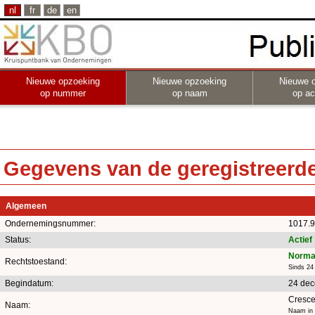
nl
fr
de
en
Nieuwe opzoeking
Nieuwe opzoeking
Nieuwe 
op nummer
op naam
op act
Gegevens van de geregistreerde 
Algemeen
Ondernemingsnummer:
1017.9
Status:
Actief
Norma
Rechtstoestand:
Sinds 24
Begindatum:
24 de
Cresce
Naam:
Naam in 