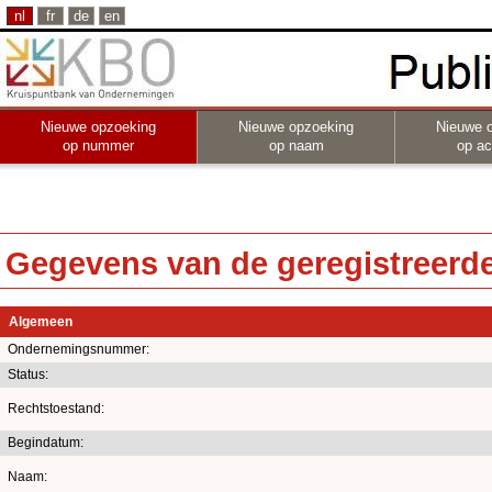
nl
fr
de
en
Nieuwe opzoeking
Nieuwe opzoeking
Nieuwe 
op nummer
op naam
op act
Gegevens van de geregistreerde 
Algemeen
Ondernemingsnummer:
Status:
Rechtstoestand:
Begindatum:
Naam: