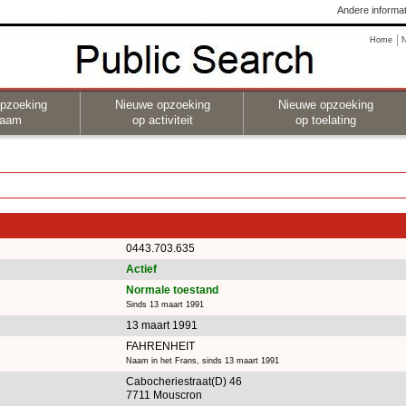
Andere informat
Home
pzoeking
Nieuwe opzoeking
Nieuwe opzoeking
naam
op activiteit
op toelating
0443.703.635
Actief
Normale toestand
Sinds 13 maart 1991
13 maart 1991
FAHRENHEIT
Naam in het Frans, sinds 13 maart 1991
Cabocheriestraat(D) 46
7711 Mouscron