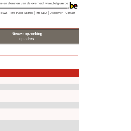
ie en diensten van de overheid:
www.belgium.be
Nieuws
Info Public Search
Info KBO
Disclaimer
Contact
Nieuwe opzoeking
op adres