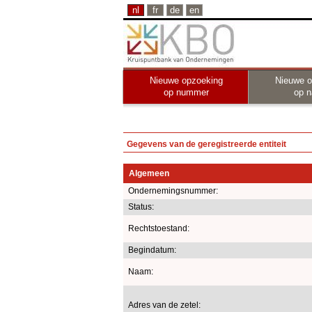
nl
fr
de
en
Nieuwe opzoeking
Nieuwe o
op nummer
op 
Gegevens van de geregistreerde entiteit
Algemeen
Ondernemingsnummer:
Status:
Rechtstoestand:
Begindatum:
Naam:
Adres van de zetel: