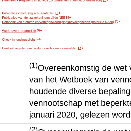
HealthPro - Register van actieve zorgverleners in de gezondheidszorg
Publicaties in het Belgisch Staatsblad
Publicaties van de jaarrekeningen bij de NBB
Databank van statuten en vertegenwoordigingsbevoegdheden (notariële akten)
Werkgeversrepertorium
Check inhoudingsplicht
Centraal register van bestuursverboden - aanmelden
(1)
Overeenkomstig de wet v
van het Wetboek van venn
houdende diverse bepaling
vennootschap met beperkte 
januari 2020, gelezen word
(2)