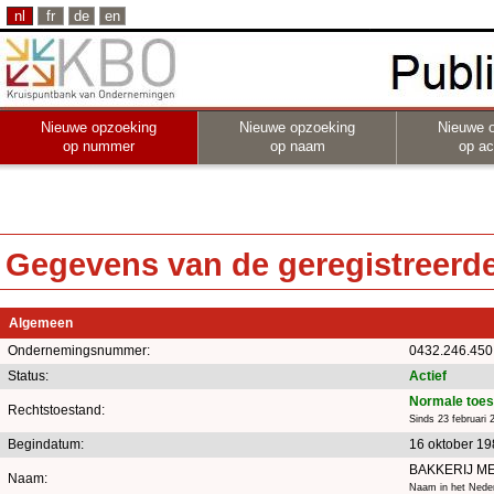
nl
fr
de
en
Nieuwe opzoeking
Nieuwe opzoeking
Nieuwe 
op nummer
op naam
op act
Gegevens van de geregistreerde 
Algemeen
Ondernemingsnummer:
0432.246.450
Status:
Actief
Normale toes
Rechtstoestand:
Sinds 23 februari 
Begindatum:
16 oktober 1
BAKKERIJ M
Naam:
Naam in het Neder