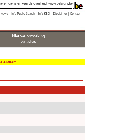
ie en diensten van de overheid:
www.belgium.be
Nieuws
Info Public Search
Info KBO
Disclaimer
Contact
Nieuwe opzoeking
op adres
 entiteit.