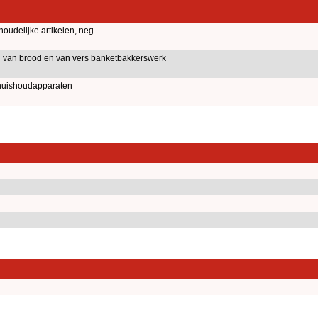
oudelijke artikelen, neg
g van brood en van vers banketbakkerswerk
 huishoudapparaten