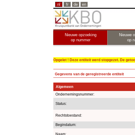
nl
fr
de
en
Nieuwe opzoeking
Nieuwe o
op nummer
op 
Opgelet ! Deze entiteit werd stopgezet. De get
Gegevens van de geregistreerde entiteit
Algemeen
Ondernemingsnummer:
Status:
Rechtstoestand:
Begindatum:
Naam: