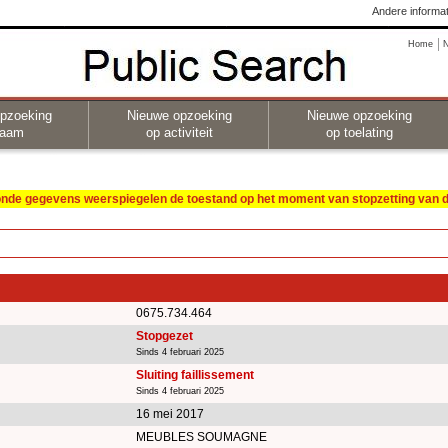
Andere informat
Home
pzoeking
Nieuwe opzoeking
Nieuwe opzoeking
naam
op activiteit
op toelating
oonde gegevens weerspiegelen de toestand op het moment van stopzetting van de
0675.734.464
Stopgezet
Sinds 4 februari 2025
Sluiting faillissement
Sinds 4 februari 2025
16 mei 2017
MEUBLES SOUMAGNE