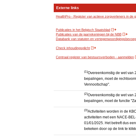
Externe links
HealthPro - Register van actieve zorgverleners in de
Publicaties in het Belgisch Staatsblad
Publicaties van de jaarrekeningen bij de NBB
Databank van statuten en vertegenwoordigingsbevoegd
Check inhoudingsplicht
Centraal register van bestuursverboden - aanmelden
(1)
Overeenkomstig de wet van 2
bepalingen, moet de rechtsvorm
Vennootschap".
(2)
Overeenkomstig de wet van 2
bepalingen, moet de functie "Za
(3)
Activiteiten worden in de K
activiteiten met een NACE-BEL-
01/01/2025. Het betreft dus een
bekeken door op de link te kli