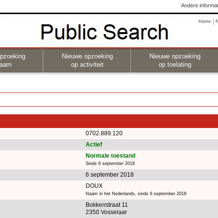
Andere informat
Home
pzoeking
Nieuwe opzoeking
Nieuwe opzoeking
naam
op activiteit
op toelating
0702.889.120
Actief
Normale toestand
Sinds 6 september 2018
6 september 2018
DOUX
Naam in het Nederlands, sinds 6 september 2018
Bokkenstraat 11
2350 Vosselaar