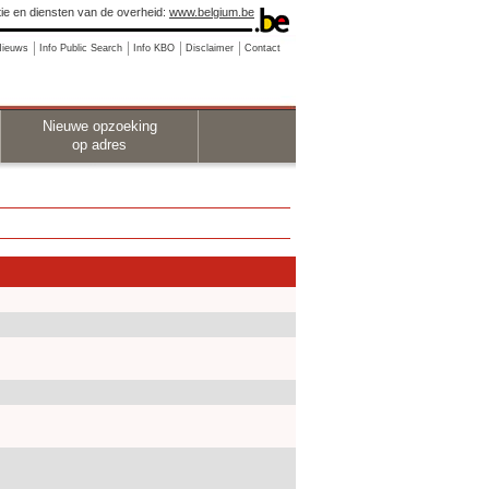
ie en diensten van de overheid:
www.belgium.be
Nieuws
Info Public Search
Info KBO
Disclaimer
Contact
Nieuwe opzoeking
op adres