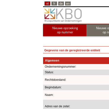
nl
fr
de
en
Nieuwe opzoeking
Nieuwe o
op nummer
op 
Gegevens van de geregistreerde entiteit
Algemeen
Ondernemingsnummer:
Status:
Rechtstoestand:
Begindatum:
Naam:
Adres van de zetel: