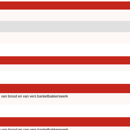
g van brood en van vers banketbakkerswerk
g van brood en van vers banketbakkerswerk