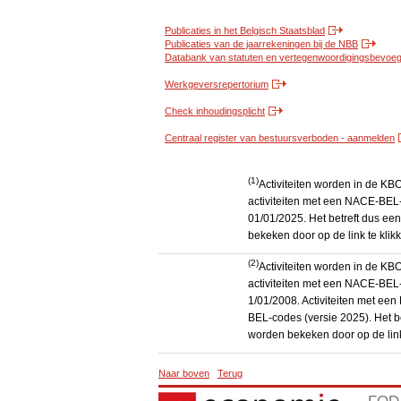
Publicaties in het Belgisch Staatsblad
Publicaties van de jaarrekeningen bij de NBB
Databank van statuten en vertegenwoordigingsbevoegd
Werkgeversrepertorium
Check inhoudingsplicht
Centraal register van bestuursverboden - aanmelden
(1)
Activiteiten worden in de K
activiteiten met een NACE-BEL-
01/01/2025. Het betreft dus een
bekeken door op de link te kli
(2)
Activiteiten worden in de K
activiteiten met een NACE-BEL-
1/01/2008. Activiteiten met e
BEL-codes (versie 2025). Het be
worden bekeken door op de link
Naar boven
Terug