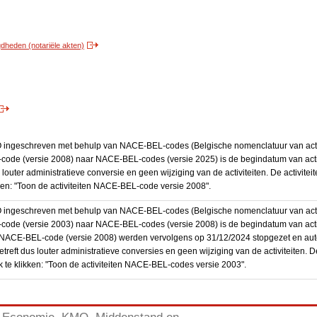
heden (notariële akten)
BO ingeschreven met behulp van NACE-BEL-codes (Belgische nomenclatuur van activ
code (versie 2008) naar NACE-BEL-codes (versie 2025) is de begindatum van activ
 louter administratieve conversie en geen wijziging van de activiteiten. De activi
kken: "Toon de activiteiten NACE-BEL-code versie 2008".
BO ingeschreven met behulp van NACE-BEL-codes (Belgische nomenclatuur van activ
code (versie 2003) naar NACE-BEL-codes (versie 2008) is de begindatum van activ
en NACE-BEL-code (versie 2008) werden vervolgens op 31/12/2024 stopgezet en a
treft dus louter administratieve conversies en geen wijziging van de activiteiten. 
 te klikken: "Toon de activiteiten NACE-BEL-codes versie 2003".