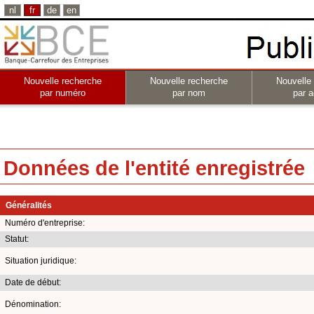
nl
fr
de
en
Nouvelle recherche
Nouvelle recherche
Nouvelle
par numéro
par nom
par a
Données de l'entité enregistrée
Généralités
Numéro d'entreprise:
Statut:
Situation juridique:
Date de début:
Dénomination: