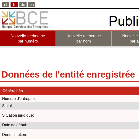
nl
fr
de
en
Nouvelle recherche
Nouvelle recherche
Nouvelle
par numéro
par nom
par a
Données de l'entité enregistrée
Généralités
Numéro d'entreprise:
Statut:
Situation juridique:
Date de début:
Dénomination: