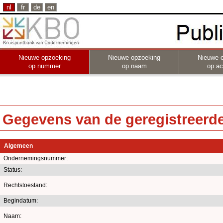
nl
fr
de
en
Nieuwe opzoeking
Nieuwe opzoeking
Nieuwe 
op nummer
op naam
op act
Gegevens van de geregistreerde 
Algemeen
Ondernemingsnummer:
Status:
Rechtstoestand:
Begindatum:
Naam: