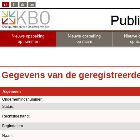
nl
fr
de
en
Nieuwe opzoeking
Nieuwe opzoeking
Nieuwe 
op nummer
op naam
op act
Gegevens van de geregistreerde 
Algemeen
Ondernemingsnummer:
Status:
Rechtstoestand:
Begindatum:
Naam: