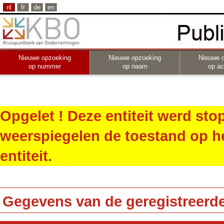
nl
fr
de
en
Nieuwe opzoeking
Nieuwe opzoeking
Nieuwe 
op nummer
op naam
op act
Opgelet ! Deze entiteit werd st
weerspiegelen de toestand op h
entiteit.
Gegevens van de geregistreerde 