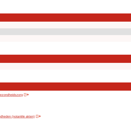
 gezondheidszorg
heden (notariële akten)