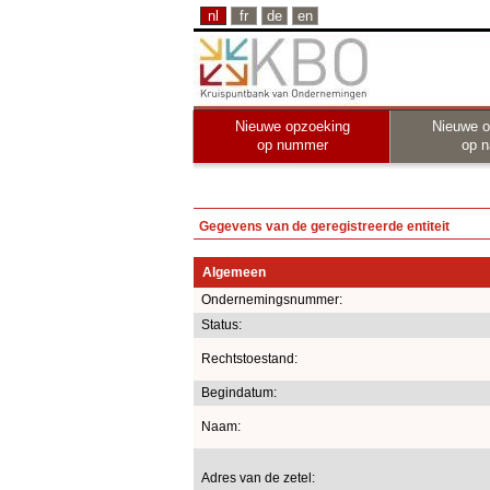
nl
fr
de
en
Nieuwe opzoeking
Nieuwe o
op nummer
op 
Gegevens van de geregistreerde entiteit
Algemeen
Ondernemingsnummer:
Status:
Rechtstoestand:
Begindatum:
Naam:
Adres van de zetel: