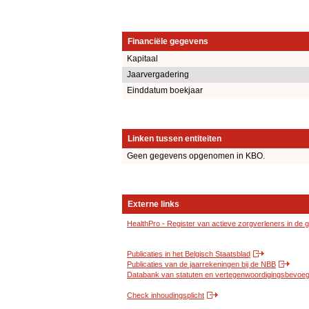
Financiële gegevens
Kapitaal
Jaarvergadering
Einddatum boekjaar
Linken tussen entiteiten
Geen gegevens opgenomen in KBO.
Externe links
HealthPro - Register van actieve zorgverleners in de
Publicaties in het Belgisch Staatsblad
Publicaties van de jaarrekeningen bij de NBB
Databank van statuten en vertegenwoordigingsbevoegd
Check inhoudingsplicht