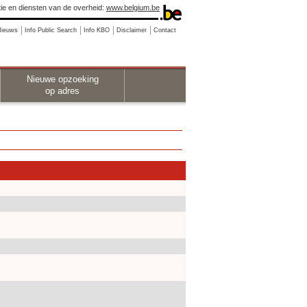
ie en diensten van de overheid:
www.belgium.be
Nieuws
Info Public Search
Info KBO
Disclaimer
Contact
Nieuwe opzoeking
op adres