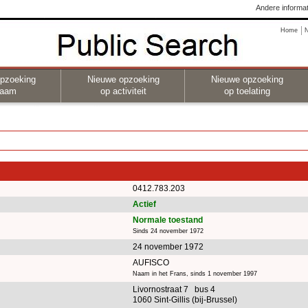
Andere informat
Home
pzoeking
Nieuwe opzoeking
Nieuwe opzoeking
naam
op activiteit
op toelating
0412.783.203
Actief
Normale toestand
Sinds 24 november 1972
24 november 1972
AUFISCO
Naam in het Frans, sinds 1 november 1997
Livornostraat 7 bus 4
1060 Sint-Gillis (bij-Brussel)