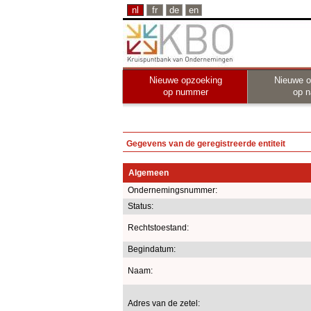
nl
fr
de
en
Nieuwe opzoeking
Nieuwe o
op nummer
op 
Gegevens van de geregistreerde entiteit
Algemeen
Ondernemingsnummer:
Status:
Rechtstoestand:
Begindatum:
Naam:
Adres van de zetel: