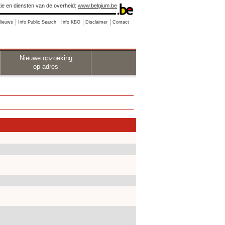
ie en diensten van de overheid:
www.belgium.be
Nieuws
Info Public Search
Info KBO
Disclaimer
Contact
Nieuwe opzoeking
op adres