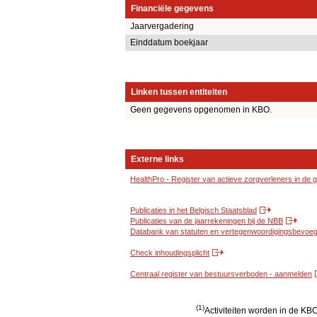
Financiële gegevens
Jaarvergadering
Einddatum boekjaar
Linken tussen entiteiten
Geen gegevens opgenomen in KBO.
Externe links
HealthPro - Register van actieve zorgverleners in de
Publicaties in het Belgisch Staatsblad
Publicaties van de jaarrekeningen bij de NBB
Databank van statuten en vertegenwoordigingsbevoegd
Check inhoudingsplicht
Centraal register van bestuursverboden - aanmelden
(1)
Activiteiten worden in de K