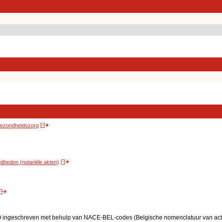
 gezondheidszorg
heden (notariële akten)
BO ingeschreven met behulp van NACE-BEL-codes (Belgische nomenclatuur van activ