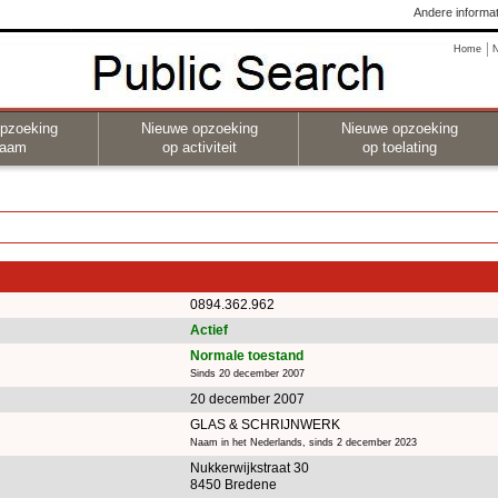
Andere informat
Home
pzoeking
Nieuwe opzoeking
Nieuwe opzoeking
naam
op activiteit
op toelating
0894.362.962
Actief
Normale toestand
Sinds 20 december 2007
20 december 2007
GLAS & SCHRIJNWERK
Naam in het Nederlands, sinds 2 december 2023
Nukkerwijkstraat 30
8450 Bredene