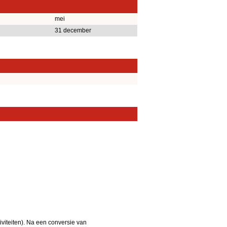
mei
31 december
iteiten). Na een conversie van