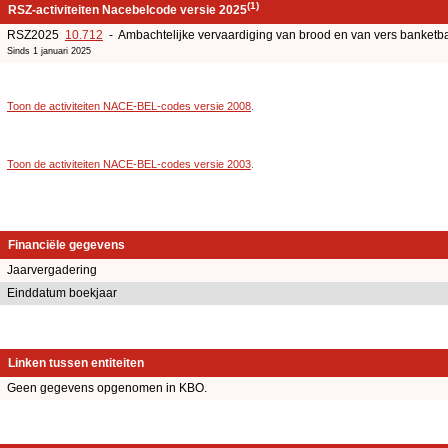
(1)
RSZ-activiteiten Nacebelcode versie 2025
RSZ2025
10.712
- Ambachtelijke vervaardiging van brood en van vers banketb
Sinds 1 januari 2025
Toon de activiteiten NACE-BEL-codes versie 2008
.
Toon de activiteiten NACE-BEL-codes versie 2003
.
Financiële gegevens
Jaarvergadering
Einddatum boekjaar
Linken tussen entiteiten
Geen gegevens opgenomen in KBO.