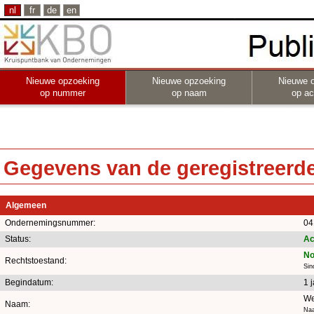
nl
fr
de
en
Nieuwe opzoeking
Nieuwe opzoeking
Nieuwe 
op nummer
op naam
op act
Gegevens van de geregistreerde 
Algemeen
Ondernemingsnummer:
04
Status:
Ac
No
Rechtstoestand:
Sin
Begindatum:
1 
We
Naam:
Naa