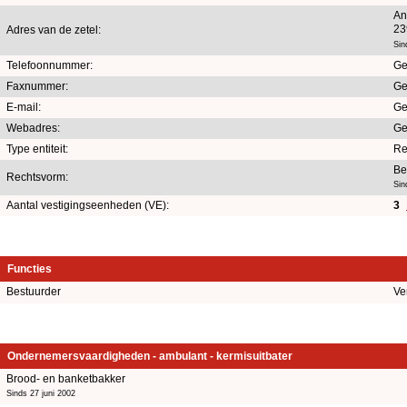
An
23
Adres van de zetel:
Sin
Telefoonnummer:
Ge
Faxnummer:
Ge
E-mail:
Ge
Webadres:
Ge
Type entiteit:
Re
Be
Rechtsvorm:
Sin
Aantal vestigingseenheden (VE):
3
Functies
Bestuurder
Ve
Ondernemersvaardigheden - ambulant - kermisuitbater
Brood- en banketbakker
Sinds 27 juni 2002