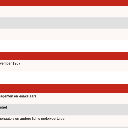
november 1967
gsagenten en -makelaars
ediet
enauto’s en andere lichte motorvoertuigen