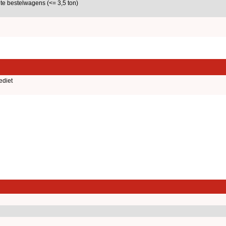
hte bestelwagens (<= 3,5 ton)
ediet