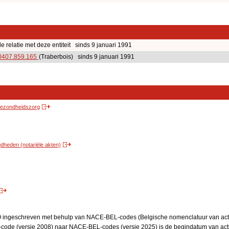
relatie met deze entiteit sinds 9 januari 1991
0407.859.165
(Traberbois) sinds 9 januari 1991
 gezondheidszorg
heden (notariële akten)
BO ingeschreven met behulp van NACE-BEL-codes (Belgische nomenclatuur van activ
code (versie 2008) naar NACE-BEL-codes (versie 2025) is de begindatum van activ