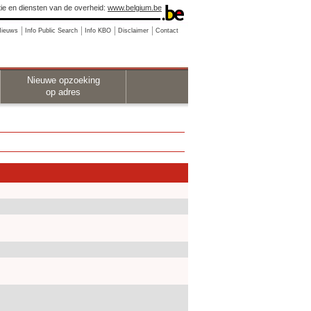
ie en diensten van de overheid:
www.belgium.be
Nieuws
Info Public Search
Info KBO
Disclaimer
Contact
Nieuwe opzoeking
op adres