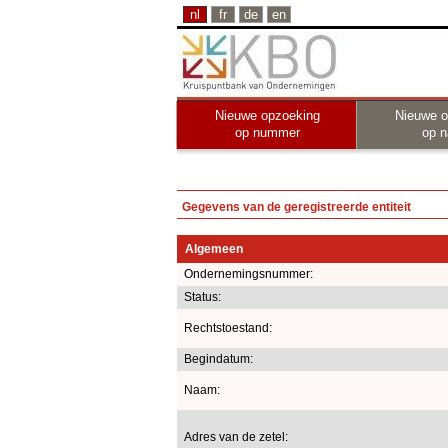
nl
fr
de
en
Nieuwe opzoeking
Nieuwe o
op nummer
op 
Gegevens van de geregistreerde entiteit
Algemeen
Ondernemingsnummer:
Status:
Rechtstoestand:
Begindatum:
Naam:
Adres van de zetel: