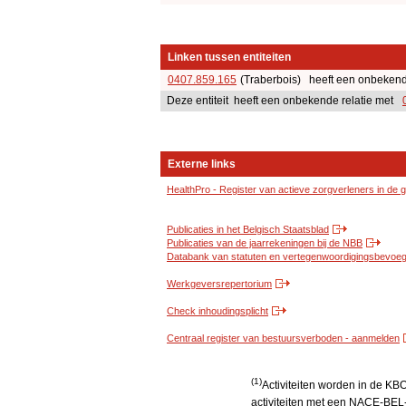
Linken tussen entiteiten
0407.859.165
(Traberbois) heeft een onbekende 
Deze entiteit heeft een onbekende relatie met
Externe links
HealthPro - Register van actieve zorgverleners in de
Publicaties in het Belgisch Staatsblad
Publicaties van de jaarrekeningen bij de NBB
Databank van statuten en vertegenwoordigingsbevoegd
Werkgeversrepertorium
Check inhoudingsplicht
Centraal register van bestuursverboden - aanmelden
(1)
Activiteiten worden in de K
activiteiten met een NACE-BEL-