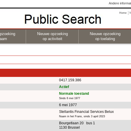
Andere informat
Home
pzoeking
Nieuwe opzoeking
Nieuwe opzoeking
naam
op activiteit
op toelating
0417.159.386
Actief
Normale toestand
Sinds 6 mei 1977
6 mei 1977
Stellantis Financial Services Belux
Naam in het Frans, sinds 3 april 2023
Bourgetlaan 20 bus 1
1130 Brussel