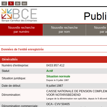
nl
fr
de
en
Nouvelle recherche
Nouvelle recherche
Nouvelle
par numéro
par nom
par a
Données de l'entité enregistrée
Généralités
Numéro d'entreprise:
0433.957.412
Statut:
Actif
Situation normale
Situation juridique:
Depuis le 9 juillet 1987
Date de début:
9 juillet 1987
CAISSE NATIONALE DE PENSION COMPLEM
Dénomination:
VOOR NOTARISBEDIEND
Langue de la dénomination non spécifiée, depuis le 9 décem
OCA - CVV 50405
Dénomination commerciale: