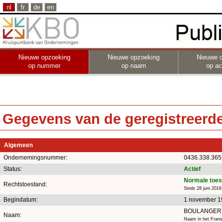
nl
fr
de
en
Nieuwe opzoeking
Nieuwe opzoeking
Nieuwe 
op nummer
op naam
op act
Gegevens van de geregistreerde 
Algemeen
Ondernemingsnummer:
0436.338.365
Status:
Actief
Normale toes
Rechtstoestand:
Sinds 28 juni 2016
Begindatum:
1 november 1
BOULANGERI
Naam:
Naam in het Frans