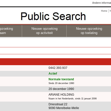
Andere informat
Home
pzoeking
Nieuwe opzoeking
Nieuwe opzoeking
naam
op activiteit
op toelating
0442.393.937
Actief
Normale toestand
Sinds 20 december 1990
20 december 1990
ARIANE HOLDING
Naam in het Nederlands, sinds 11 januari 2006
Driesstraat 22
9090 Merelbeke-Melle