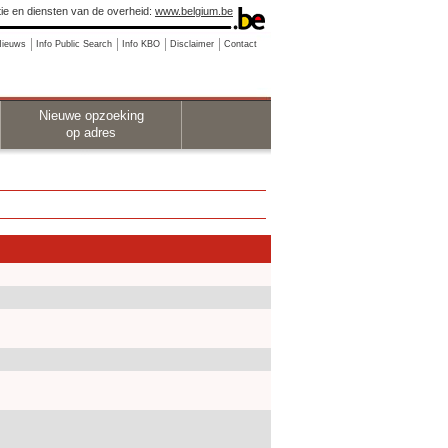
ie en diensten van de overheid:
www.belgium.be
Nieuws
Info Public Search
Info KBO
Disclaimer
Contact
Nieuwe opzoeking
op adres