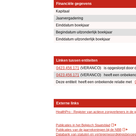
Financiële gegevens
Kapitaal
Jaarvergadering
Einddatum boekjaar
Begindatum uitzonderlijk boekjaar
Einddatum uitzonderlijk boekjaar
Linken tussen entiteiten
0423.456.171
(VERANCO) is opgeslorpt door de
0423.456.171
(VERANCO) heeft een onbekende r
Deze entiteit heeft een onbekende relatie met
Externe links
HealthPro - Register van actieve zorgverleners in de
Publicaties in het Belgisch Staatsblad
Publicaties van de jaarrekeningen bij de NBB
Databank van statuten en vertegenwoordigingsbevoegd