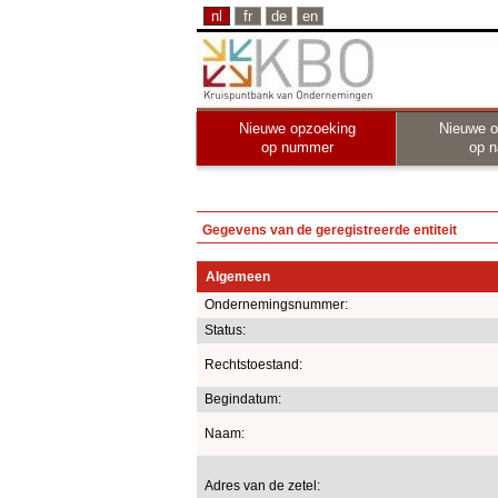
nl
fr
de
en
Nieuwe opzoeking
Nieuwe o
op nummer
op 
Gegevens van de geregistreerde entiteit
Algemeen
Ondernemingsnummer:
Status:
Rechtstoestand:
Begindatum:
Naam:
Adres van de zetel: