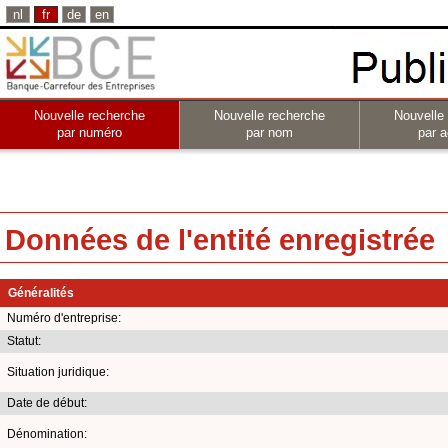
nl
fr
de
en
Nouvelle recherche
Nouvelle recherche
Nouvelle
par numéro
par nom
par a
Données de l'entité enregistrée
Généralités
Numéro d'entreprise:
Statut:
Situation juridique:
Date de début:
Dénomination: