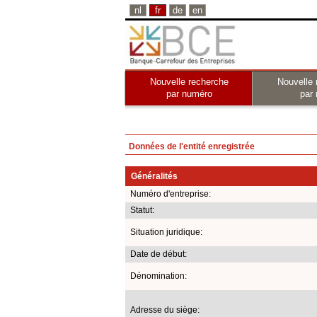
nl
fr
de
en
Nouvelle recherche
Nouvelle 
par numéro
par
Données de l'entité enregistrée
Généralités
Numéro d'entreprise:
Statut:
Situation juridique:
Date de début:
Dénomination:
Adresse du siège: