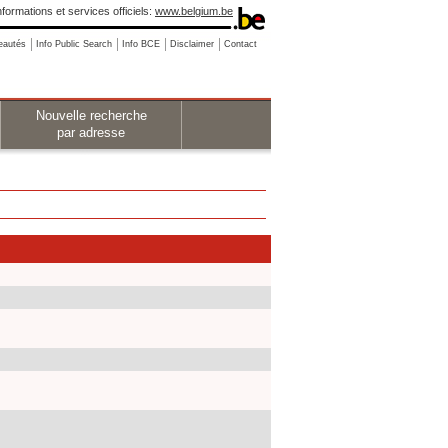
nformations et services officiels:
www.belgium.be
eautés
Info Public Search
Info BCE
Disclaimer
Contact
Nouvelle recherche
par adresse