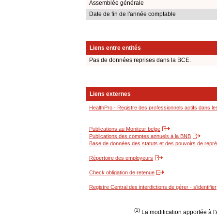
Assemblée générale
Date de fin de l'année comptable
Liens entre entités
Pas de données reprises dans la BCE.
Liens externes
HealthPro - Registre des professionnels actifs dans le
Publications au Moniteur belge
Publications des comptes annuels à la BNB
Base de données des statuts et des pouvoirs de représ
Répertoire des employeurs
Check obligation de retenue
Registre Central des interdictions de gérer - s'identifier
(1)
La modification apportée à l'a