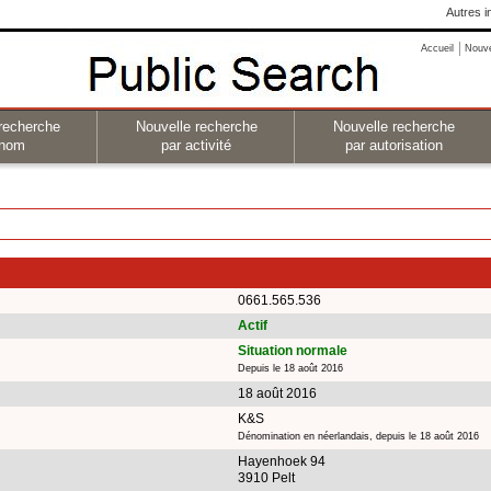
Autres i
Accueil
Nouv
recherche
Nouvelle recherche
Nouvelle recherche
 nom
par activité
par autorisation
0661.565.536
Actif
Situation normale
Depuis le 18 août 2016
18 août 2016
K&S
Dénomination en néerlandais, depuis le 18 août 2016
Hayenhoek 94
3910 Pelt