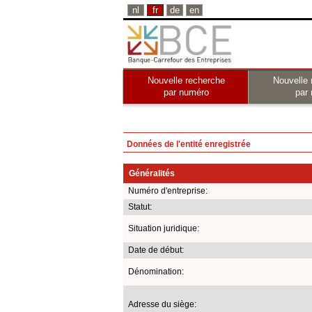
nl
fr
de
en
Nouvelle recherche
Nouvelle 
par numéro
par
Données de l'entité enregistrée
Généralités
Numéro d'entreprise:
Statut:
Situation juridique:
Date de début:
Dénomination:
Adresse du siège: