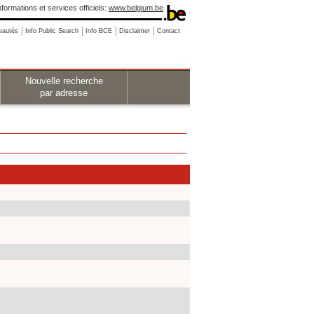
nformations et services officiels:
www.belgium.be
eautés
Info Public Search
Info BCE
Disclaimer
Contact
Nouvelle recherche
par adresse