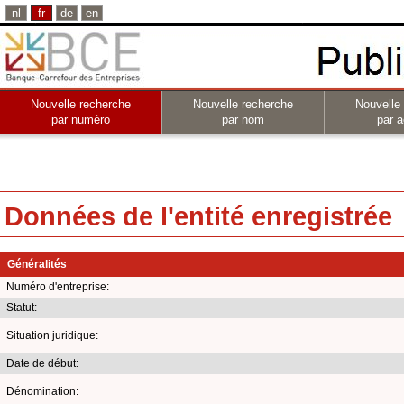
nl
fr
de
en
Nouvelle recherche
Nouvelle recherche
Nouvelle
par numéro
par nom
par a
Données de l'entité enregistrée
Généralités
Numéro d'entreprise:
Statut:
Situation juridique:
Date de début:
Dénomination: