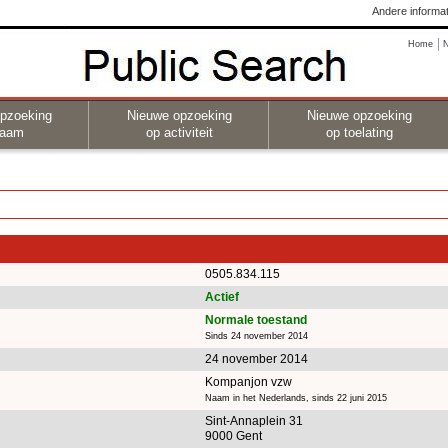
Andere informat
Home
pzoeking
Nieuwe opzoeking
Nieuwe opzoeking
naam
op activiteit
op toelating
0505.834.115
Actief
Normale toestand
Sinds 24 november 2014
24 november 2014
Kompanjon vzw
Naam in het Nederlands, sinds 22 juni 2015
Sint-Annaplein 31
9000 Gent