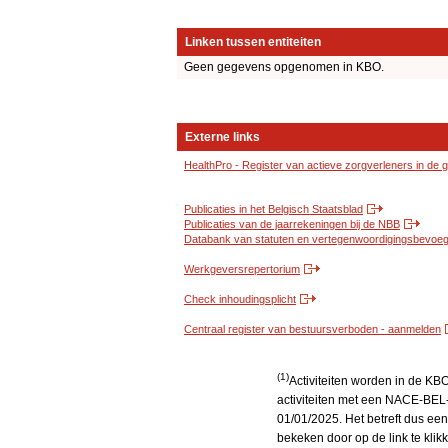
Linken tussen entiteiten
Geen gegevens opgenomen in KBO.
Externe links
HealthPro - Register van actieve zorgverleners in de
Publicaties in het Belgisch Staatsblad
Publicaties van de jaarrekeningen bij de NBB
Databank van statuten en vertegenwoordigingsbevoegd
Werkgeversrepertorium
Check inhoudingsplicht
Centraal register van bestuursverboden - aanmelden
(1)
Activiteiten worden in de K
activiteiten met een NACE-BEL-
01/01/2025. Het betreft dus een
bekeken door op de link te kli