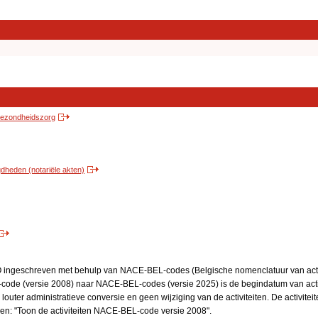
 gezondheidszorg
heden (notariële akten)
BO ingeschreven met behulp van NACE-BEL-codes (Belgische nomenclatuur van activ
code (versie 2008) naar NACE-BEL-codes (versie 2025) is de begindatum van activ
 louter administratieve conversie en geen wijziging van de activiteiten. De activi
kken: "Toon de activiteiten NACE-BEL-code versie 2008".