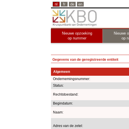
nl
fr
de
en
Nieuwe opzoeking
Nieuwe o
op nummer
op 
Gegevens van de geregistreerde entiteit
Algemeen
Ondernemingsnummer:
Status:
Rechtstoestand:
Begindatum:
Naam:
Adres van de zetel: