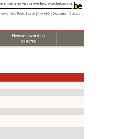
ie en diensten van de overheid:
www.belgium.be
Nieuws
Info Public Search
Info KBO
Disclaimer
Contact
Nieuwe opzoeking
op adres