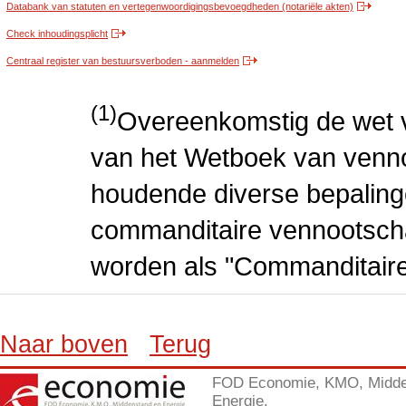
Databank van statuten en vertegenwoordigingsbevoegdheden (notariële akten)
Check inhoudingsplicht
Centraal register van bestuursverboden - aanmelden
(1)
Overeenkomstig de wet v
van het Wetboek van venn
houdende diverse bepalin
commanditaire vennootscha
worden als "Commanditair
Naar boven
Terug
FOD Economie, KMO, Midde
Energie.