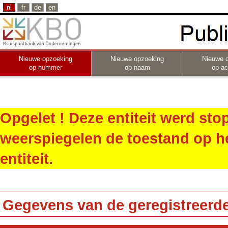
nl
fr
de
en
Nieuwe opzoeking
Nieuwe opzoeking
Nieuwe 
op nummer
op naam
op act
Opgelet ! Deze entiteit werd st
weerspiegelen de toestand op h
entiteit.
Gegevens van de geregistreerde 