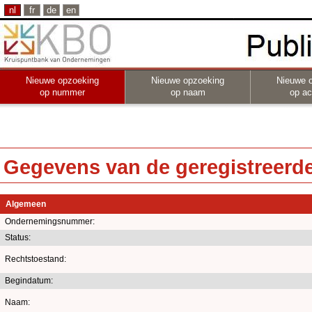
nl
fr
de
en
Nieuwe opzoeking
Nieuwe opzoeking
Nieuwe 
op nummer
op naam
op act
Gegevens van de geregistreerde 
Algemeen
Ondernemingsnummer:
Status:
Rechtstoestand:
Begindatum:
Naam: