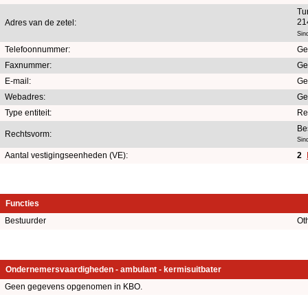
Tu
21
Adres van de zetel:
Sin
Telefoonnummer:
Ge
Faxnummer:
Ge
E-mail:
Ge
Webadres:
Ge
Type entiteit:
Re
Be
Rechtsvorm:
Sin
Aantal vestigingseenheden (VE):
2
Functies
Bestuurder
Ot
Ondernemersvaardigheden - ambulant - kermisuitbater
Geen gegevens opgenomen in KBO.