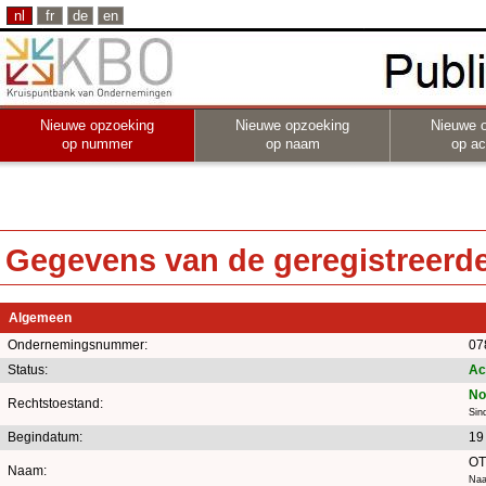
nl
fr
de
en
Nieuwe opzoeking
Nieuwe opzoeking
Nieuwe 
op nummer
op naam
op act
Gegevens van de geregistreerde 
Algemeen
Ondernemingsnummer:
07
Status:
Ac
No
Rechtstoestand:
Sin
Begindatum:
19 
OT
Naam:
Naa