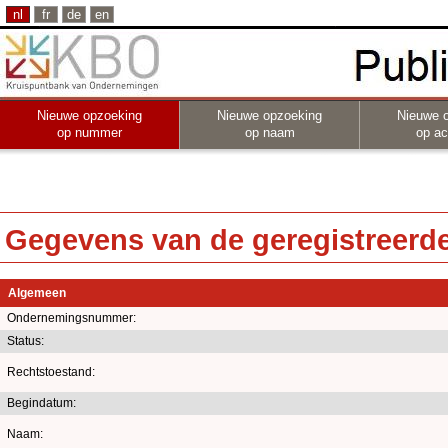
nl
fr
de
en
Nieuwe opzoeking
Nieuwe opzoeking
Nieuwe 
op nummer
op naam
op act
Gegevens van de geregistreerde 
Algemeen
Ondernemingsnummer:
Status:
Rechtstoestand:
Begindatum:
Naam: