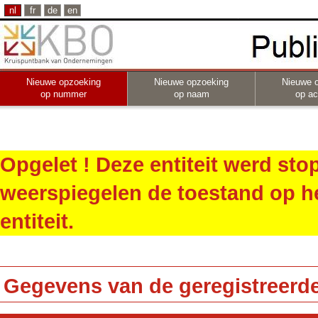
nl
fr
de
en
Nieuwe opzoeking
Nieuwe opzoeking
Nieuwe 
op nummer
op naam
op act
Opgelet ! Deze entiteit werd st
weerspiegelen de toestand op h
entiteit.
Gegevens van de geregistreerde 