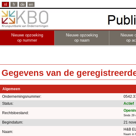
nl
fr
de
en
Nieuwe opzoeking
Nieuwe opzoeking
Nieuwe 
op nummer
op naam
op act
Gegevens van de geregistreerde 
Algemeen
Ondernemingsnummer:
0542.3
Status:
Actief
Opening
Rechtstoestand:
Sinds 29 
Begindatum:
21 nov
H&B E
Naam:
Naam in h