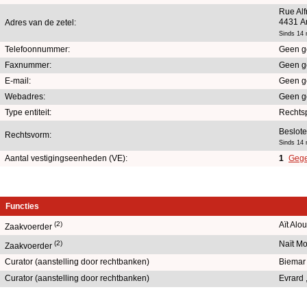
Rue Alf
4431 A
Adres van de zetel:
Sinds 14
Telefoonnummer:
Geen g
Faxnummer:
Geen g
E-mail:
Geen g
Webadres:
Geen g
Type entiteit:
Rechts
Beslot
Rechtsvorm:
Sinds 14
Aantal vestigingseenheden (VE):
1
Gege
Functies
(2)
Aït Alo
Zaakvoerder
(2)
Naït M
Zaakvoerder
Curator (aanstelling door rechtbanken)
Biemar 
Curator (aanstelling door rechtbanken)
Evrard 