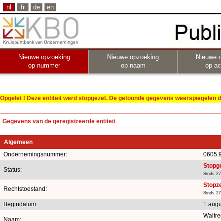
nl
fr
de
en
Nieuwe opzoeking
Nieuwe opzoeking
Nieuwe 
op nummer
op naam
op act
Opgelet ! Deze entiteit werd stopgezet. De getoonde gegevens weerspiegelen de
Gegevens van de geregistreerde entiteit
Algemeen
Ondernemingsnummer:
0605.
Stopg
Status:
Sinds 2
Stopze
Rechtstoestand:
Sinds 2
Begindatum:
1 aug
Waltre
Naam: