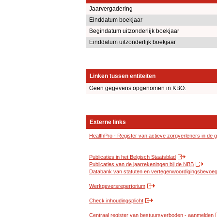
Jaarvergadering
Einddatum boekjaar
Begindatum uitzonderlijk boekjaar
Einddatum uitzonderlijk boekjaar
Linken tussen entiteiten
Geen gegevens opgenomen in KBO.
Externe links
HealthPro - Register van actieve zorgverleners in de
Publicaties in het Belgisch Staatsblad
Publicaties van de jaarrekeningen bij de NBB
Databank van statuten en vertegenwoordigingsbevoegd
Werkgeversrepertorium
Check inhoudingsplicht
Centraal register van bestuursverboden - aanmelden