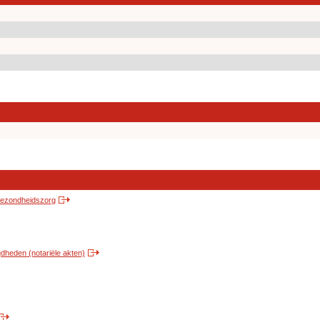
 gezondheidszorg
heden (notariële akten)