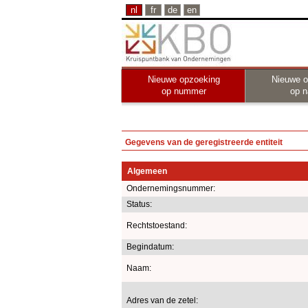
nl
fr
de
en
Nieuwe opzoeking
Nieuwe o
op nummer
op 
Gegevens van de geregistreerde entiteit
Algemeen
Ondernemingsnummer:
Status:
Rechtstoestand:
Begindatum:
Naam:
Adres van de zetel: