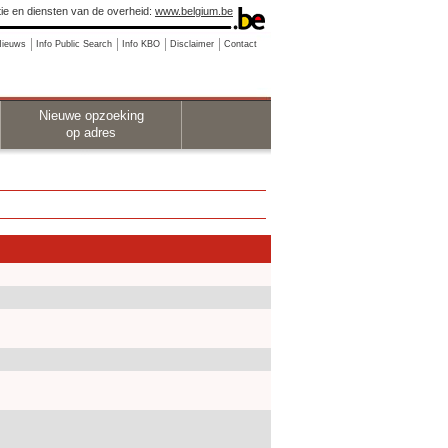
ie en diensten van de overheid:
www.belgium.be
Nieuws
Info Public Search
Info KBO
Disclaimer
Contact
Nieuwe opzoeking
op adres