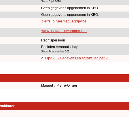
Sinds 6 juli 2018
Geen gegevens opgenomen in KBO.
Geen gegevens opgenomen in KBO.
pierre_olivier.maquet@pv.be
www.assurancewaremme.be
Rechtspersoon
Besloten Vennootschap
Sinds 24 november 2021
2
Lijst VE - Gegevens en activiteiten per VE
Maquet , Pierre-Olivier
suitbater