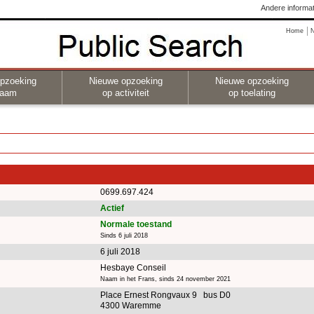
Andere informat
Home
pzoeking
Nieuwe opzoeking
Nieuwe opzoeking
naam
op activiteit
op toelating
0699.697.424
Actief
Normale toestand
Sinds 6 juli 2018
6 juli 2018
Hesbaye Conseil
Naam in het Frans, sinds 24 november 2021
Place Ernest Rongvaux 9 bus D0
4300 Waremme