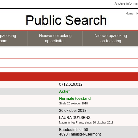
Andere informat
Home
pzoeking
Nieuwe opzoeking
Nieuwe opzoeking
naam
op activiteit
op toelating
0712.619.012
Actief
Normale toestand
Sinds 26 oktober 2018
26 oktober 2018
LAURA DUYSENS
Naam in het Frans, sinds 26 oktober 2018
Baudouinthier 50
4890 Thimister-Clermont