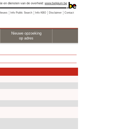
ie en diensten van de overheid:
www.belgium.be
Nieuws
Info Public Search
Info KBO
Disclaimer
Contact
Nieuwe opzoeking
op adres