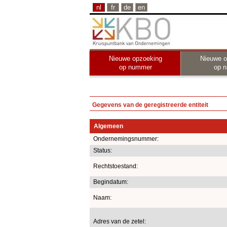
nl
fr
de
en
Nieuwe opzoeking
Nieuwe o
op nummer
op 
Gegevens van de geregistreerde entiteit
Algemeen
Ondernemingsnummer:
Status:
Rechtstoestand:
Begindatum:
Naam:
Adres van de zetel: