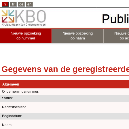
nl
fr
de
en
Nieuwe opzoeking
Nieuwe opzoeking
Nieuwe 
op nummer
op naam
op act
Gegevens van de geregistreerde 
Algemeen
Ondernemingsnummer:
Status:
Rechtstoestand:
Begindatum:
Naam: