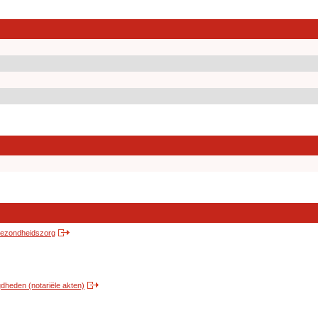
 gezondheidszorg
heden (notariële akten)