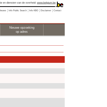
ie en diensten van de overheid:
www.belgium.be
Nieuws
Info Public Search
Info KBO
Disclaimer
Contact
Nieuwe opzoeking
op adres