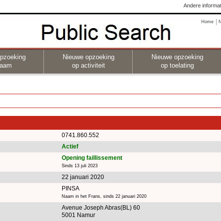
Andere informat
Home
pzoeking
Nieuwe opzoeking
Nieuwe opzoeking
naam
op activiteit
op toelating
0741.860.552
Actief
Opening faillissement
Sinds 13 juli 2023
22 januari 2020
PINSA
Naam in het Frans, sinds 22 januari 2020
Avenue Joseph Abras(BL) 60
5001 Namur