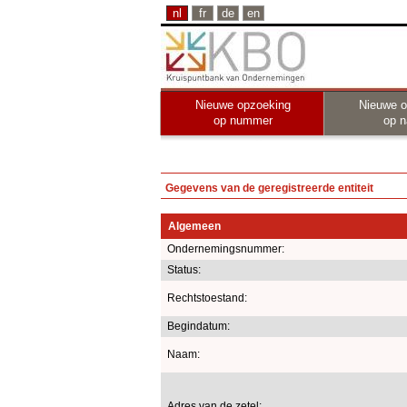
nl
fr
de
en
Nieuwe opzoeking
Nieuwe o
op nummer
op 
Gegevens van de geregistreerde entiteit
Algemeen
Ondernemingsnummer:
Status:
Rechtstoestand:
Begindatum:
Naam:
Adres van de zetel: