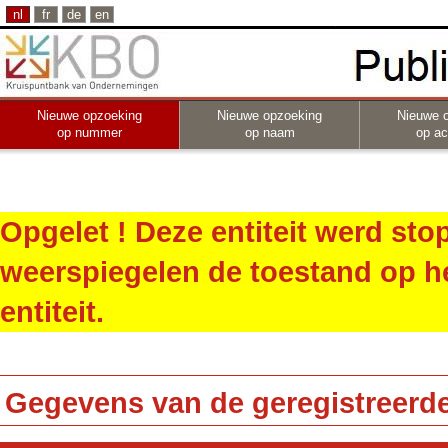
nl
fr
de
en
Nieuwe opzoeking
Nieuwe opzoeking
Nieuwe 
op nummer
op naam
op act
Opgelet ! Deze entiteit werd st
weerspiegelen de toestand op h
entiteit.
Gegevens van de geregistreerde 