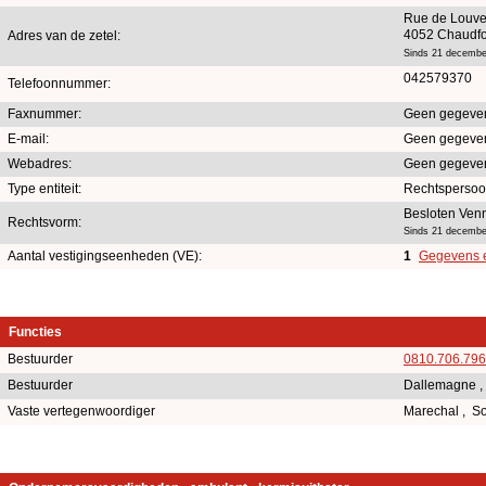
Rue de Louve
4052 Chaudfo
Adres van de zetel:
Sinds 21 decembe
042579370
Telefoonnummer:
Faxnummer:
Geen gegeve
E-mail:
Geen gegeve
Webadres:
Geen gegeve
Type entiteit:
Rechtsperso
Besloten Ven
Rechtsvorm:
Sinds 21 decembe
Aantal vestigingseenheden (VE):
1
Gegevens en
Functies
Bestuurder
0810.706.796
Bestuurder
Dallemagne ,
Vaste vertegenwoordiger
Marechal , 