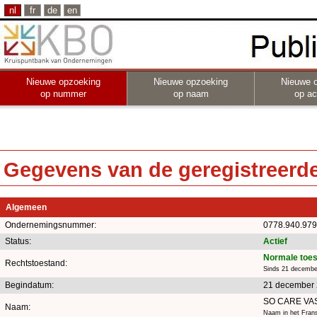
nl
fr
de
en
Nieuwe opzoeking
Nieuwe opzoeking
Nieuwe 
op nummer
op naam
op act
Gegevens van de geregistreerde 
Algemeen
Ondernemingsnummer:
0778.940.979
Status:
Actief
Normale toe
Rechtstoestand:
Sinds 21 decembe
Begindatum:
21 december
SO CARE VA
Naam:
Naam in het Fran