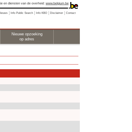
ie en diensten van de overheid:
www.belgium.be
Nieuws
Info Public Search
Info KBO
Disclaimer
Contact
Nieuwe opzoeking
op adres