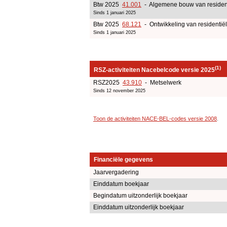
Btw 2025
41.001
- Algemene bouw van residen
Sinds 1 januari 2025
Btw 2025
68.121
- Ontwikkeling van residentië
Sinds 1 januari 2025
(1)
RSZ-activiteiten Nacebelcode versie 2025
RSZ2025
43.910
- Metselwerk
Sinds 12 november 2025
Toon de activiteiten NACE-BEL-codes versie 2008
.
Financiële gegevens
Jaarvergadering
Einddatum boekjaar
Begindatum uitzonderlijk boekjaar
Einddatum uitzonderlijk boekjaar