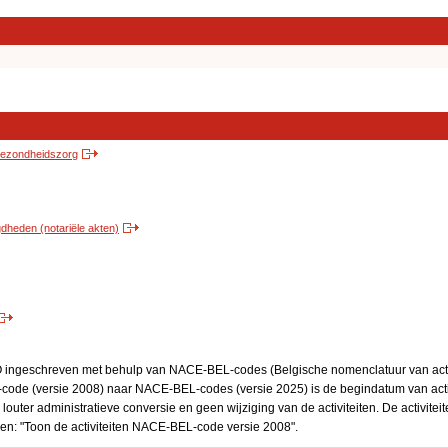
 gezondheidszorg
heden (notariële akten)
BO ingeschreven met behulp van NACE-BEL-codes (Belgische nomenclatuur van activ
code (versie 2008) naar NACE-BEL-codes (versie 2025) is de begindatum van activ
 louter administratieve conversie en geen wijziging van de activiteiten. De activi
kken: "Toon de activiteiten NACE-BEL-code versie 2008".