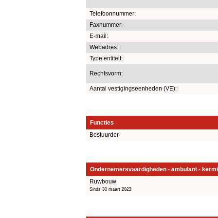
Telefoonnummer:
Faxnummer:
E-mail:
Webadres:
Type entiteit:
Rechtsvorm:
Aantal vestigingseenheden (VE):
Functies
Bestuurder
Ondernemersvaardigheden - ambulant - kermi
Ruwbouw
Sinds 30 maart 2022