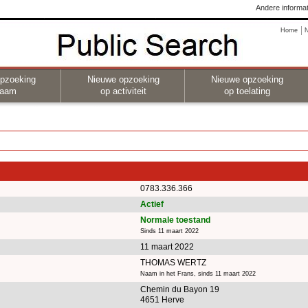
Andere informat
Home
pzoeking
Nieuwe opzoeking
Nieuwe opzoeking
naam
op activiteit
op toelating
0783.336.366
Actief
Normale toestand
Sinds 11 maart 2022
11 maart 2022
THOMAS WERTZ
Naam in het Frans, sinds 11 maart 2022
Chemin du Bayon 19
4651 Herve