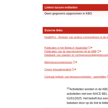
Linken tussen entiteiten
Geen gegevens opgenomen in KBO.
Externe links
HealthPro - Register van actieve zorgverleners in de
Publicaties in het Belgisch Staatsblad
Publicaties van de jaarrekeningen bij de NBB
Databank van statuten en vertegenwoordigingsbevoegd
Werkgeversrepertorium
Check inhoudingsplicht
Centraal register van bestuursverboden - aanmelden
(1)
Activiteiten worden in de K
activiteiten met een NACE-BEL-
01/01/2025. Het betreft dus een
bekeken door op de link te kli