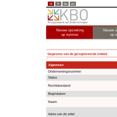
nl
fr
de
en
Nieuwe opzoeking
Nieuwe o
op nummer
op 
Gegevens van de geregistreerde entiteit
Algemeen
Ondernemingsnummer:
Status:
Rechtstoestand:
Begindatum:
Naam:
Adres van de zetel: